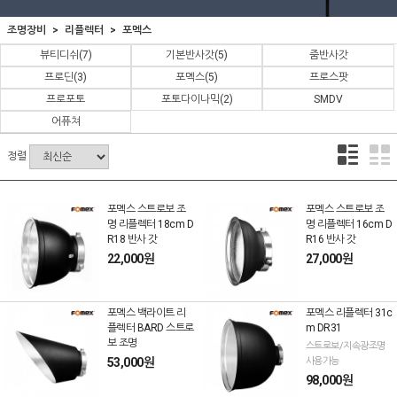
조명장비
리플렉터
포멕스
뷰티디쉬
(7)
기본반사갓
(5)
줌반사갓
프로딘
(3)
포멕스
(5)
프로스팟
프로포토
포토다이나믹
(2)
SMDV
어퓨쳐
정렬
포멕스 스트로보 조
포멕스 스트로보 조
명 리플렉터 18cm D
명 리플렉터 16cm D
R18 반사 갓
R16 반사 갓
22,000원
27,000원
포멕스 백라이트 리
포멕스 리플렉터 31c
플렉터 BARD 스트로
m DR31
보 조명
스트로보/지속광조명
53,000원
사용가능
98,000원