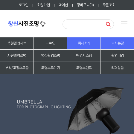
로그인
회원가입
마이샵
장바구니(
0
)
주문조회
|
|
|
|
추천촬영세트
프로딘
회사소개
오시는길
사진촬영조명
영상촬영조명
배경시스템
촬영배경
부착/고정소모품
조명보조기기
조명스탠드
리퍼상품