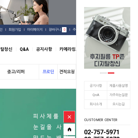
인
회원가입
마이페이지
장바구니
0
주문배송
관심상품
지탈창신
Q&A
공지사항
카메라링크
오시는길
중고/리퍼
프로딘
견적요청
개인결제
공지사항
제품사용설명
QnA
자주하는질문
회사소개
오시는길
CUSTOMER CENTER
02-757-5971