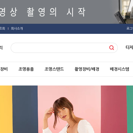
조회
회사소개
로그
디
리
장비
조명용품
조명스탠드
촬영장비/배경
배경시스템