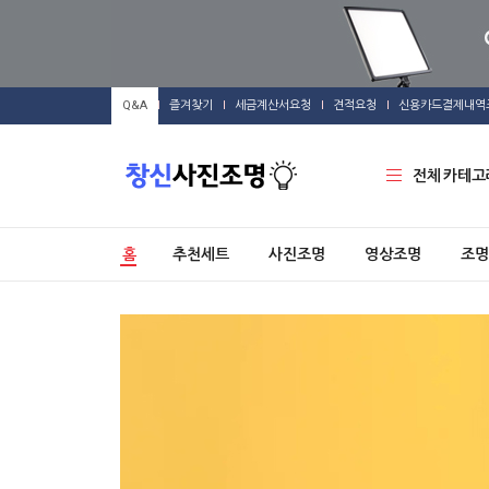
Q&A
즐겨찾기
세금계산서요청
견적요청
신용카드결제내역
전체 카테고
홈
추천세트
사진조명
영상조명
조명