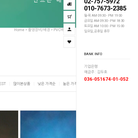
02-757-5972
010-7673-2385
월-목 AM 09:30 - PM 19:00
금요일 AM 09:30 - PM 18:30
토요일 AM 10:00 - PM 15:00
Home
촬영장비/배경
PVC배경지/기타
포토출사배경지
>
>
>
일요일,공휴일 휴무
BANK INFO
기업은행
예금주 : 김두호
036-051674-01-052
EST
많이본상품
낮은 가격순
높은 가격순
이름순