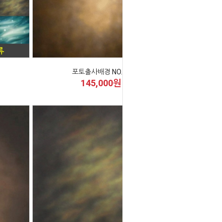
포토출사배경 NO.42
145,000원