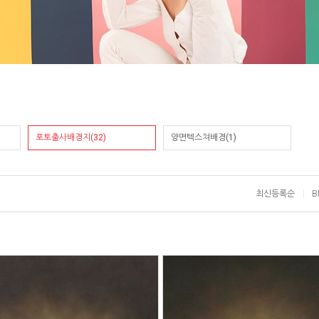
포토출사배경지(32)
양면텍스쳐배경(1)
최신등록순
B