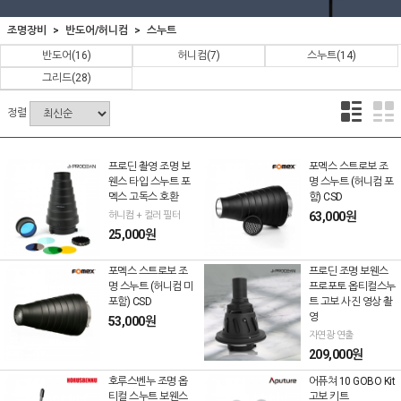
조명장비
반도어/허니컴
스누트
반도어
(16)
허니컴
(7)
스누트
(14)
그리드
(28)
정렬
프로딘 촬영 조명 보
포멕스 스트로보 조
웬스 타입 스누트 포
명 스누트 (허니컴 포
멕스 고독스 호환
함) CSD
허니컴 + 컬러 필터
63,000원
25,000원
포멕스 스트로보 조
프로딘 조명 보웬스
명 스누트 (허니컴 미
프로포토 옵티컬스누
포함) CSD
트 고보 사진 영상 촬
영
53,000원
자연광 연출
209,000원
호루스벤누 조명 옵
어퓨쳐 10 GOBO Kit
티컬 스누트 보웬스
고보 키트