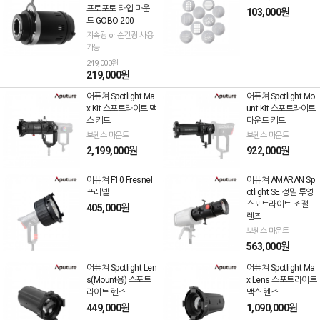
프로포토 타입 마운
103,000원
트 GOBO-200
지속광 or 순간광 사용
가능
249,000원
219,000원
어퓨쳐 Spotlight Ma
어퓨쳐 Spotlight Mo
x Kit 스포트라이트 맥
unt Kit 스포트라이트
스 키트
마운트 키트
보웬스 마운트
보웬스 마운트
2,199,000원
922,000원
어퓨쳐 F10 Fresnel
어퓨쳐 AMARAN Sp
프레넬
otlight SE 정밀 투영
스포트라이트 조절
405,000원
렌즈
보웬스 마운트
563,000원
어퓨쳐 Spotlight Len
어퓨쳐 Spotlight Ma
s(Mount용) 스포트
x Lens 스포트라이트
라이트 렌즈
맥스 렌즈
449,000원
1,090,000원