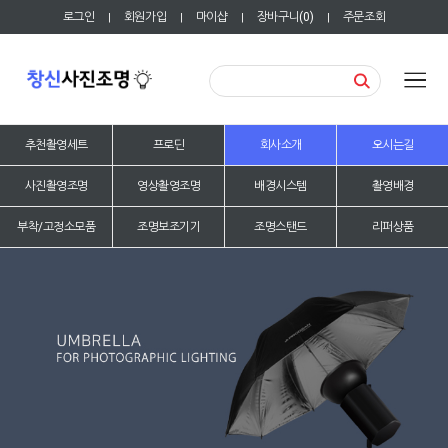
로그인
회원가입
마이샵
장바구니(
0
)
주문조회
|
|
|
|
추천촬영세트
프로딘
회사소개
오시는길
사진촬영조명
영상촬영조명
배경시스템
촬영배경
부착/고정소모품
조명보조기기
조명스탠드
리퍼상품