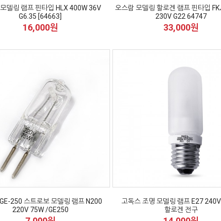
모델링 램프 핀타입 HLX 400W 36V
오스람 모델링 할로겐 램프 핀타입 FKJ
G6.35 [64663]
230V G22 64747
16,000원
33,000원
GE-250 스트로보 모델링 램프 N200
고독스 조명 모델링 램프 E27 240V
220V 75W /GE250
할로겐 전구
7,000원
14,000원