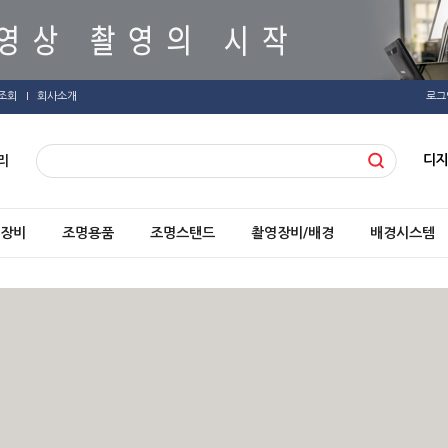
조회
회사소개
로그
디
리
장비
조명용품
조명스탠드
촬영장비/배경
배경시스템