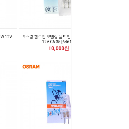
W 12V
오스람 할로겐 모델링 램프 핀타입 HLX 50W
12V G6.35 [64610]
10,000원