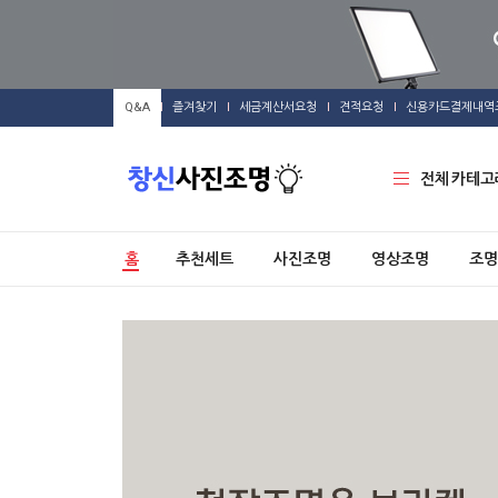
Q&A
즐겨찾기
세금계산서요청
견적요청
신용카드결제내역
전체 카테고
홈
추천세트
사진조명
영상조명
조명