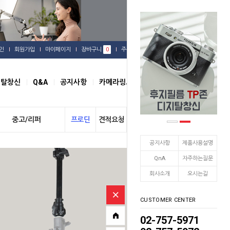
인
회원가입
마이페이지
장바구니
0
주문배송
관심상품
지탈창신
Q&A
공지사항
카메라링크
오시는길
중고/리퍼
프로딘
견적요청
개인결제
공지사항
제품사용설명
QnA
자주하는질문
회사소개
오시는길
CUSTOMER CENTER
02-757-5971