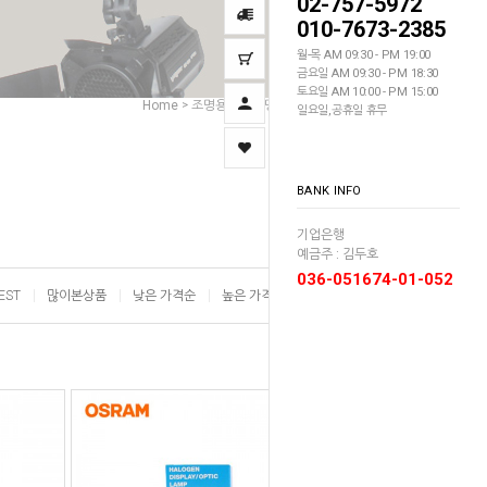
02-757-5972
010-7673-2385
월-목 AM 09:30 - PM 19:00
금요일 AM 09:30 - PM 18:30
토요일 AM 10:00 - PM 15:00
Home
조명용품
조명 램프
모델링램프
>
>
>
일요일,공휴일 휴무
BANK INFO
기업은행
예금주 : 김두호
036-051674-01-052
EST
많이본상품
낮은 가격순
높은 가격순
이름순