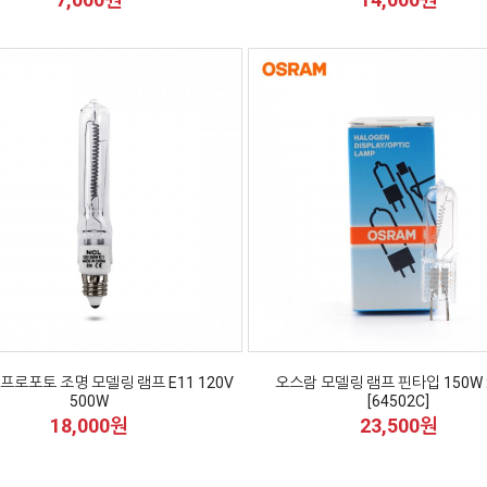
o 프로포토 조명 모델링 램프 E11 120V
오스람 모델링 램프 핀타입 150W 
500W
[64502C]
18,000원
23,500원