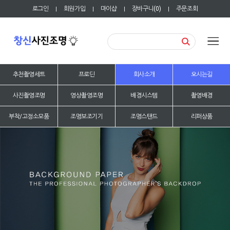
로그인
회원가입
마이샵
장바구니(
0
)
주문조회
|
|
|
|
추천촬영세트
프로딘
회사소개
오시는길
사진촬영조명
영상촬영조명
배경시스템
촬영배경
부착/고정소모품
조명보조기기
조명스탠드
리퍼상품