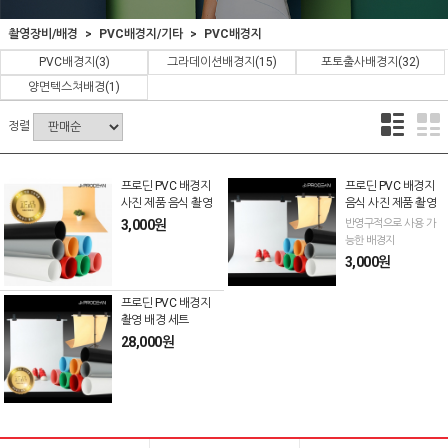
촬영장비/배경
PVC배경지/기타
PVC배경지
PVC배경지
(3)
그라데이션배경지
(15)
포토출사배경지
(32)
양면텍스쳐배경
(1)
정렬
프로딘 PVC 배경지
프로딘 PVC 배경지
사진 제품 음식 촬영
음식 사진 제품 촬영
3,000원
반영구적으로 사용 가
능한 배경지
3,000원
프로딘 PVC 배경지
촬영 배경 세트
28,000원