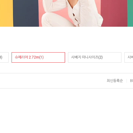
)
슈페리어 2.72m(1)
사베지 미니사이즈(2)
사베
최신등록순
B