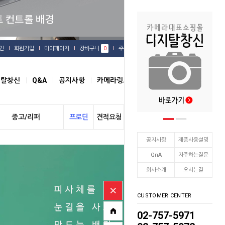
인
회원가입
마이페이지
장바구니
0
주문배송
관심상품
지탈창신
Q&A
공지사항
카메라링크
오시는길
중고/리퍼
프로딘
견적요청
개인결제
공지사항
제품사용설명
QnA
자주하는질문
회사소개
오시는길
CUSTOMER CENTER
02-757-5971