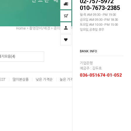
02-757-5972
010-7673-2385
월-목 AM 09:30 - PM 19:00
금요일 AM 09:30 - PM 18:30
토요일 AM 10:00 - PM 15:00
Home
촬영장비/배경
종이롤 배경지
슈페리어 2.72m
>
>
>
일요일,공휴일 휴무
BANK INFO
지모음(4)
기업은행
예금주 : 김두호
036-051674-01-052
EST
많이본상품
낮은 가격순
높은 가격순
이름순