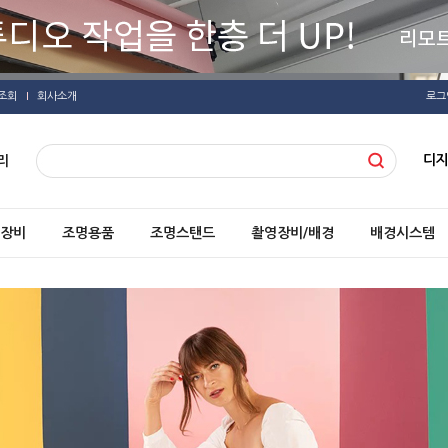
조회
회사소개
로그
디
리
장비
조명용품
조명스탠드
촬영장비/배경
배경시스템