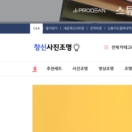
Q&A
즐겨찾기
세금계산서요청
견적요청
신용카드결제내역
전체 카테고
홈
추천세트
사진조명
영상조명
조명