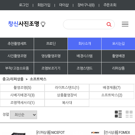
로그인
회원가입
마이샵
장바구니(
0
)
주문조회
|
|
|
|
추천촬영세트
프로딘
회사소개
오시는길
사진촬영조명
영상촬영조명
배경시스템
촬영배경
부착/고정소모품
조명보조기기
조명스탠드
리퍼상품
중고/리퍼상품
소프트박스
촬영조명
(5)
라이트스탠드
(1)
배경제품
(7)
사베지배경지
(3)
상품촬영장비
소프트박스
(2)
조명액세서리
(1)
복사대
정렬
[리퍼상품] NICEFOT
[전시상품] FOMEX