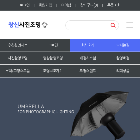
로그인
회원가입
마이샵
장바구니(
0
)
주문조회
|
|
|
|
추천촬영세트
프로딘
회사소개
오시는길
사진촬영조명
영상촬영조명
배경시스템
촬영배경
부착/고정소모품
조명보조기기
조명스탠드
리퍼상품