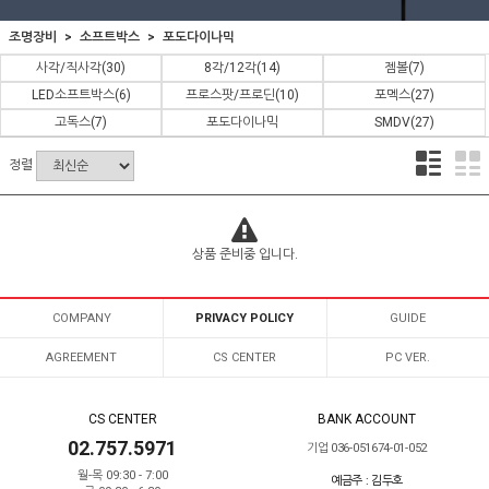
조명장비
소프트박스
포도다이나믹
사각/직사각
(30)
8각/12각
(14)
젬볼
(7)
LED소프트박스
(6)
프로스팟/프로딘
(10)
포멕스
(27)
고독스
(7)
포도다이나믹
SMDV
(27)
정렬
상품 준비중 입니다.
COMPANY
PRIVACY POLICY
GUIDE
AGREEMENT
CS CENTER
PC VER.
CS CENTER
BANK ACCOUNT
02.757.5971
기업 036-051674-01-052
월-목 09:30 - 7:00
예금주 : 김두호