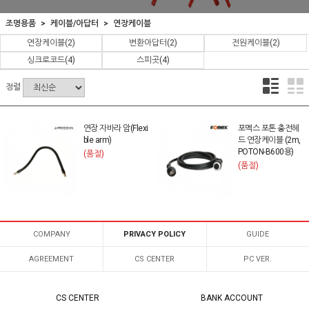
조명용품
케이블/아답터
연장케이블
연장케이블
(2)
변환아답터
(2)
전원케이블
(2)
싱크로코드
(4)
스피곳
(4)
정렬
연장 자바라 암(Flexi
포멕스 포톤 충전헤
ble arm)
드 연장케이블 (2m,
POTON-B600용)
(품절)
(품절)
COMPANY
PRIVACY POLICY
GUIDE
AGREEMENT
CS CENTER
PC VER.
CS CENTER
BANK ACCOUNT