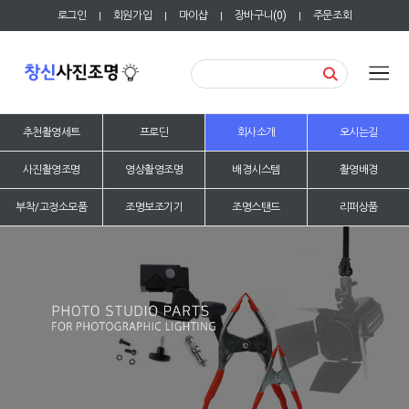
로그인
회원가입
마이샵
장바구니(
0
)
주문조회
|
|
|
|
추천촬영세트
프로딘
회사소개
오시는길
사진촬영조명
영상촬영조명
배경시스템
촬영배경
부착/고정소모품
조명보조기기
조명스탠드
리퍼상품