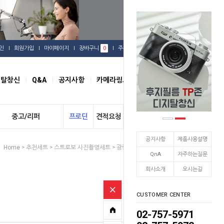
인
회원가입
마이페이지
장바구니
0
주문배송
관심상품
지탈창신
Q&A
공지사항
카메라링크
오시는길
중고/리퍼
프로딘
견적요청
개인결제
공지사항
제품사용설명
Home
추천세트
스트로보 사진촬영세트
광량 600 X 2 으로 UP!
>
>
>
QnA
자주하는질문
회사소개
오시는길
CUSTOMER CENTER
02-757-5971