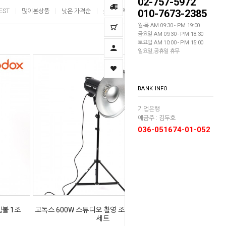
02-757-5972
EST
많이본상품
낮은 가격순
높은 가격순
010-7673-2385
이름순
월-목 AM 09:30 - PM 19:00
금요일 AM 09:30 - PM 18:30
토요일 AM 10:00 - PM 15:00
일요일,공휴일 휴무
BANK INFO
기업은행
예금주 : 김두호
036-051674-01-052
젬볼 1조
고독스 600W 스튜디오 촬영 조명 뷰티디쉬 1조
세트