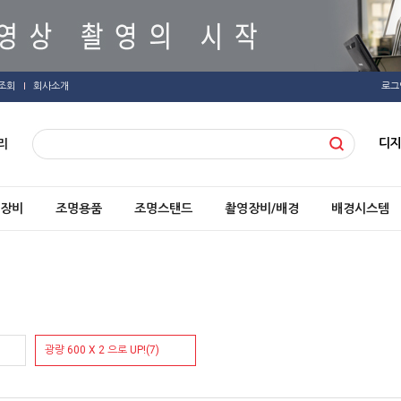
조회
회사소개
로그
디
리
장비
조명용품
조명스탠드
촬영장비/배경
배경시스템
광량 600 X 2 으로 UP!(7)