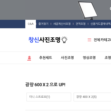
Q&A
즐겨찾기
세금계산서요청
견적요청
신용카드결제내역
전체 카테고
홈
추천세트
사진조명
영상조명
조명
광량 600 X 2 으로 UP!
미니 스트로보(1)
광량 400 X 2(5)