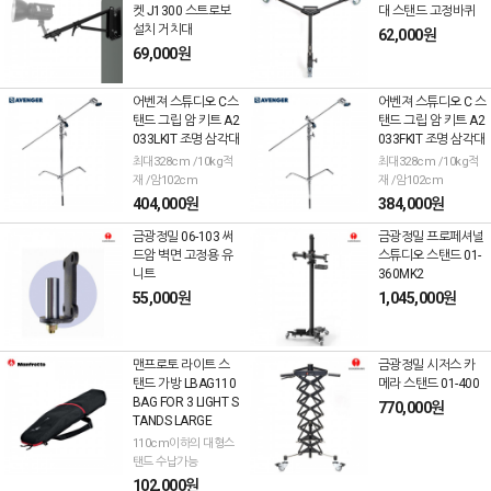
켓 J1300 스트로보
대 스탠드 고정바퀴
설치 거치대
62,000원
69,000원
어벤져 스튜디오 C스
어벤져 스튜디오 C 스
탠드 그립 암 키트 A2
탠드 그립 암 키트 A2
033LKIT 조명 삼각대
033FKIT 조명 삼각대
최대328cm /10kg적
최대328cm /10kg적
재 /암102cm
재 /암102cm
404,000원
384,000원
금광정밀 06-103 써
금광정밀 프로페셔널
드암 벽면 고정용 유
스튜디오 스탠드 01-
니트
360MK2
55,000원
1,045,000원
맨프로토 라이트 스
금광정밀 시저스 카
탠드 가방 LBAG110
메라 스탠드 01-400
BAG FOR 3 LIGHT S
770,000원
TANDS LARGE
110cm이하의 대형스
탠드 수납가능
102,000원