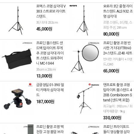
포멕스 조명 삼각대 V
오로라 3단 중형 라이
303 스트로보 라이트
트스탠드 ALS 932 조
스탠드
명 삼각대
3단 최대 252cm
조명 스탠드, 3 단형, 스
프링 쿠션, 281cm
45,000원
80,000원
프로딘 붐스탠드 샌
프로딘 촬영 조명 반
드백 탑라이트 무게
사판 거치대 FTRH-0
추 조명 삼각대 라이
2+스탠드 J240 세트
트 스탠드 모래주머
반사판 거치홀더 +스탠
니 MC-1044
드J240
35cm x 20cm
65,000원
13,000원
금광정밀 01-390 멀
맨프로토 촬영 조명
티 카메라 삼각대 헤
탑라이트 붐스탠드 4
드
20B Combi-boom S
tand (샌드백 포함)
187,000원
최고높이 : 392cm / 최
대적재중량 : 9kg
330,000원
프로딘 촬영 조명 벽
프로딘 트라이포드
천장 고정 붐암 브라
돌리 영상촬영 삼각