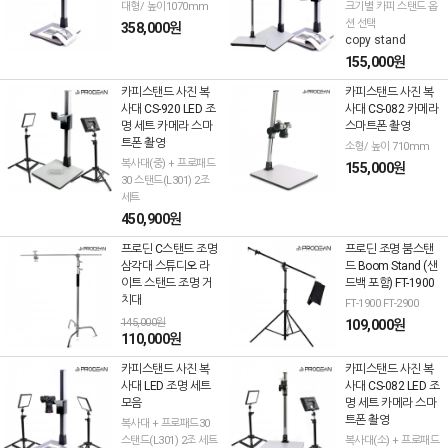
대형/ 높이1070mm
크기별 카피 스탠드 옵
션 선택
358,000원
copy stand
155,000원
카피스탠드 사진 복
카피스탠드 사진 복
사대 CS-920 LED 조
사대 CS-082 카메라
명 세트 카메라 스마
스마트폰 촬영
트폰 촬영
소형/ 높이 710mm
복사대(중) + 프로패드
155,000원
30 스탠드(L301) 2조
세트
450,900원
프로딘 C스탠드 조명
프로딘 조명 붐스탠
삼각대 스튜디오 라
드 Boom Stand (샌
이트 스탠드 조명 거
드백 포함) FT-1900
치대
FT-1900 FT-2900
145,000원
109,000원
110,000원
카피스탠드 사진 복
카피스탠드 사진 복
사대 LED 조명 세트
사대 CS-082 LED 조
모음
명 세트 카메라 스마
트폰 촬영
복사대 + 프로패드30
스탠드(L301) 2조 세트
복사대(소) + 프로패드