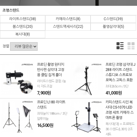
조명스탠드
라이트스탠드
(38)
카메라스탠드
(8)
C스탠드
(39)
붐스탠드
(20)
스탠드액세서리
(22)
촬영삼각대
(5)
복사대
(8)
정렬
프로딘 촬영 원터치
프로딘 조명 삼각대 J
반사판 삼각대 고정
288 라이트 스탠드
용 클립 집게 홀더
스튜디오 스트로보
포멕스 고독스 호환
라이트스탠드 결합 /높
이 각도조절
최대265cm /3단
7,900원
41,000원
프로딘 L180 라이트
카피스탠드 사진 복
스탠드
사대 CS-1070 LED
조명 세트 카메라 스
최대높이 188cm / 3단
마트폰 촬영
알루미늄
복사대(대) + 프로패드
16,500원
30 스탠드(L301) 2조
세트