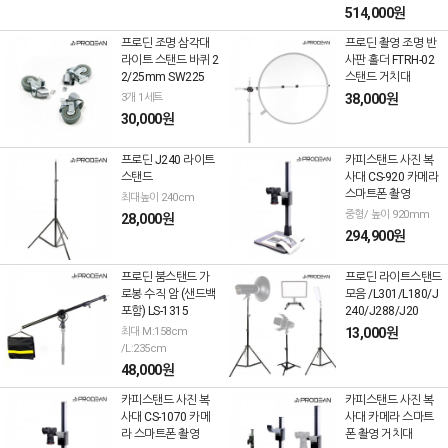
514,000원
프로딘 조명 삼각대
프로딘 촬영 조명 반
라이트 스탠드 바퀴 2
사판 홀더 FTRH-02
2/25mm SW225
스탠드 거치대
3개 1세트
38,000원
30,000원
프로딘 J240 라이트
카피스탠드 사진 복
스탠드
사대 CS-920 카메라
스마트폰 촬영
최대높이 240cm
중형/ 높이 920mm
28,000원
294,900원
프로딘 붐스탠드 가
프로딘 라이트스탠드
로봉 수직 암 (샌드백
모음 /L301/L180/J
포함) LS-1315
240/J288/J20
최대 M:158cm
13,000원
/L:235cm
48,000원
카피스탠드 사진 복
카피스탠드 사진 복
사대 CS-1070 카메
사대 카메라 스마트
라 스마트폰 촬영
폰 촬영 거치대