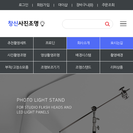
로그인
회원가입
마이샵
장바구니(
0
)
주문조회
|
|
|
|
추천촬영세트
프로딘
회사소개
오시는길
사진촬영조명
영상촬영조명
배경시스템
촬영배경
부착/고정소모품
조명보조기기
조명스탠드
리퍼상품