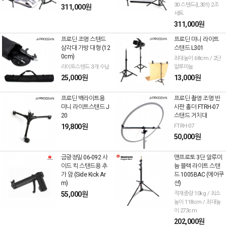
30 스탠드(L301) 2조
311,000원
세트
311,000원
프로딘 조명 스탠드
프로딘 미니 라이트
삼각대 가방 대형 (12
스탠드 L301
0cm)
최대높이 68cm / 2단
라이트스탠드 3개 수납
알루미늄
25,000원
13,000원
프로딘 백라이트용
프로딘 촬영 조명 반
미니 라이트스탠드 J
사판 홀더 FTRH-07
20
스탠드 거치대
19,800원
FTRH-07
50,000원
금광정밀 06-092 사
맨프로토 3단 알루미
이드 킥 스탠드용 추
늄 블랙 라이트 스탠
가 암 (Side Kick Ar
드 1005BAC (에어쿠
m)
션)
55,000원
적재중량 10kg / 최소
높이 118cm / 최대높
이 273cm
202,000원