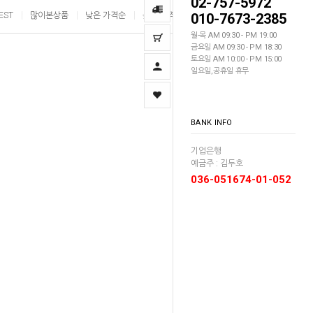
02-757-5972
EST
많이본상품
낮은 가격순
높은 가격순
010-7673-2385
이름순
월-목 AM 09:30 - PM 19:00
금요일 AM 09:30 - PM 18:30
토요일 AM 10:00 - PM 15:00
일요일,공휴일 휴무
BANK INFO
기업은행
예금주 : 김두호
036-051674-01-052