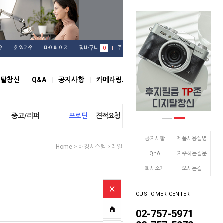
인
회원가입
마이페이지
장바구니
0
주문배송
관심상품
지탈창신
Q&A
공지사항
카메라링크
오시는길
중고/리퍼
프로딘
견적요청
개인결제
공지사항
제품사용설명
Home
배경시스템
레일시스템
기타브랜드
>
>
>
QnA
자주하는질문
회사소개
오시는길
CUSTOMER CENTER
02-757-5971