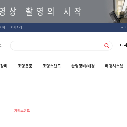
조회
회사소개
로그
디
리
장비
조명용품
조명스탠드
촬영장비/배경
배경시스템
기타브랜드