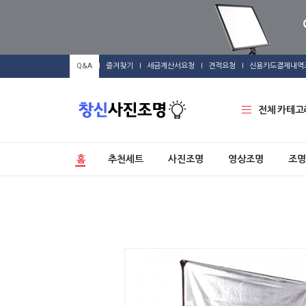
Q&A
즐겨찾기
세금계산서요청
견적요청
신용카드결제내역
전체 카테고
홈
추천세트
사진조명
영상조명
조명