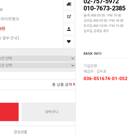
02-757-5972
010-7673-2385
90
월-목 AM 09:30 - PM 19:00
라라이트뱅크
금요일 AM 09:30 - PM 18:30
토요일 AM 10:00 - PM 15:00
00원
일요일,공휴일 휴무
자 할부 안내 ]
BANK INFO
기업은행
예금주 : 김두호
036-051674-01-052
총 상품 금액
0
원
장바구니
관심상품