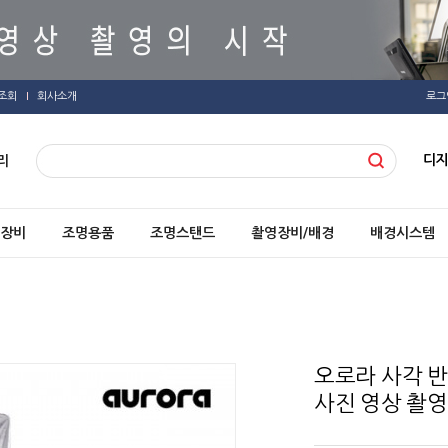
조회
회사소개
로그
디
리
장비
조명용품
조명스탠드
촬영장비/배경
배경시스템
오로라 사각 반
사진 영상 촬