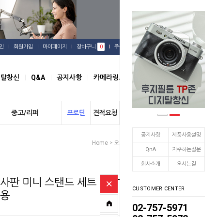
인
회원가입
마이페이지
장바구니
0
주문배송
관심상품
지탈창신
Q&A
공지사항
카메라링크
오시는길
중고/리퍼
프로딘
견적요청
개인결제
공지사항
제품사용설명
Home
오로라
조명주변용품
>
>
QnA
자주하는질문
회사소개
오시는길
사판 미니 스탠드 세트 LP812
CUSTOMER CENTER
영용
02-757-5971