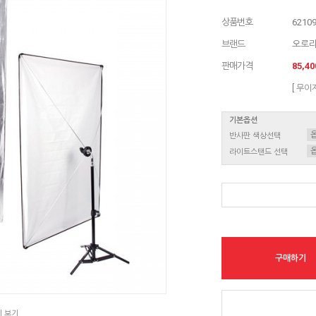
상품번호
6210
브랜드
오로
판매가격
85,4
[ 무이
기본옵션
반사판 색상선택
라이트스탠드 선택
구매하기
지 보기