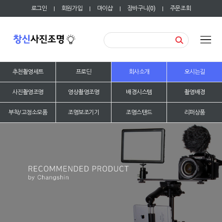
로그인
회원가입
마이샵
장바구니(
0
)
주문조회
|
|
|
|
추천촬영세트
프로딘
회사소개
오시는길
사진촬영조명
영상촬영조명
배경시스템
촬영배경
부착/고정소모품
조명보조기기
조명스탠드
리퍼상품