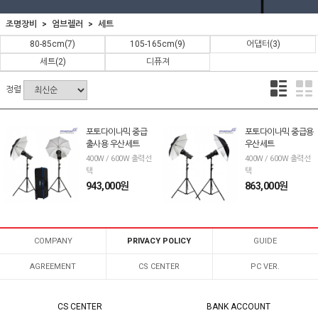
조명장비
엄브렐러
세트
80-85cm
(7)
105-165cm
(9)
어댑터
(3)
세트
(2)
디퓨져
정렬
포토다이나믹 중급
포토다이나믹 중급용
출사용 우산세트
우산세트
400W / 600W 출력선
400W / 600W 출력선
택
택
943,000원
863,000원
COMPANY
PRIVACY POLICY
GUIDE
AGREEMENT
CS CENTER
PC VER.
CS CENTER
BANK ACCOUNT