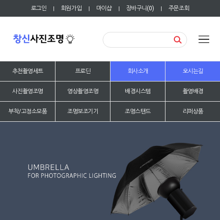
로그인
회원가입
마이샵
장바구니(
0
)
주문조회
|
|
|
|
추천촬영세트
프로딘
회사소개
오시는길
사진촬영조명
영상촬영조명
배경시스템
촬영배경
부착/고정소모품
조명보조기기
조명스탠드
리퍼상품