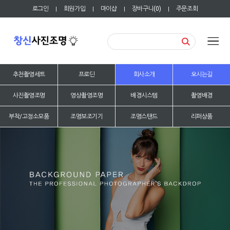
로그인
회원가입
마이샵
장바구니(
0
)
주문조회
|
|
|
|
추천촬영세트
프로딘
회사소개
오시는길
사진촬영조명
영상촬영조명
배경시스템
촬영배경
부착/고정소모품
조명보조기기
조명스탠드
리퍼상품