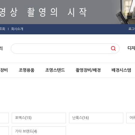
조회
회사소개
로그
디
리
장비
조명용품
조명스탠드
촬영장비/배경
배경시스템
포멕스(15)
난룩스(16)
어퓨
기타 브랜드(4)