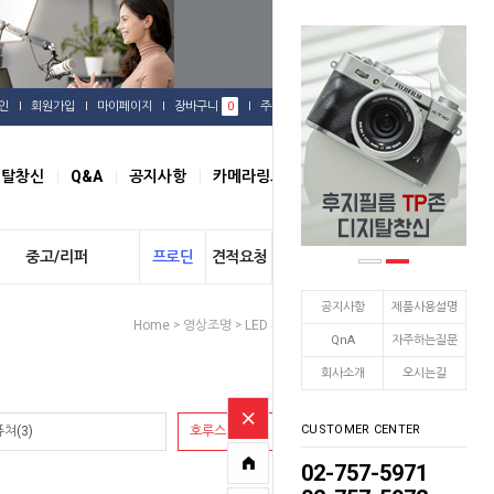
인
회원가입
마이페이지
장바구니
0
주문배송
관심상품
지탈창신
Q&A
공지사항
카메라링크
오시는길
중고/리퍼
프로딘
견적요청
개인결제
공지사항
제품사용설명
Home
영상조명
LED 패널형
호루스벤누
>
>
>
QnA
자주하는질문
회사소개
오시는길
CUSTOMER CENTER
쳐(3)
호루스벤누(2)
02-757-5971