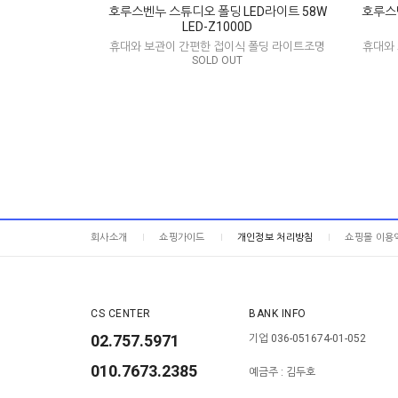
호루스벤누 스튜디오 폴딩 LED라이트 58W
호루스벤
LED-Z1000D
휴대와 보관이 간편한 접이식 폴딩 라이트조명
휴대와
SOLD OUT
회사소개
쇼핑가이드
개인정보 처리방침
쇼핑몰 이용
CS CENTER
BANK INFO
02.757.5971
기업 036-051674-01-052
010.7673.2385
예금주 : 김두호