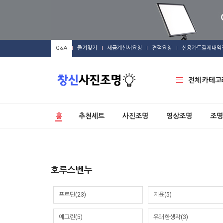
Q&A
즐겨찾기
세금계산서요청
견적요청
신용카드결제내역
전체 카테고
홈
추천세트
사진조명
영상조명
조명
호루스벤누
프로딘(23)
지윤(5)
예그린(5)
유쾌한생각(3)