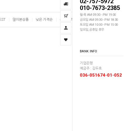
02-757-5972
010-7673-2385
월-목 AM 09:30 - PM 19:00
EST
많이본상품
낮은 가격순
높은 가격순
이름순
금요일 AM 09:30 - PM 18:30
토요일 AM 10:00 - PM 15:00
일요일,공휴일 휴무
BANK INFO
기업은행
예금주 : 김두호
036-051674-01-052