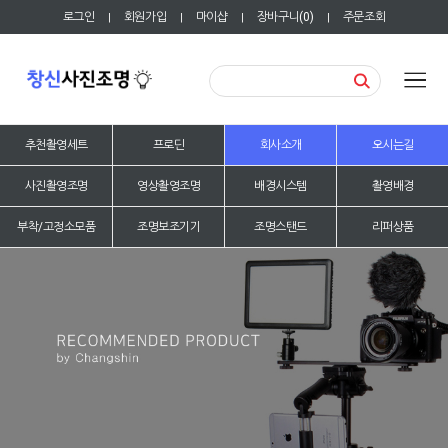
로그인
회원가입
마이샵
장바구니(
0
)
주문조회
|
|
|
|
추천촬영세트
프로딘
회사소개
오시는길
사진촬영조명
영상촬영조명
배경시스템
촬영배경
부착/고정소모품
조명보조기기
조명스탠드
리퍼상품