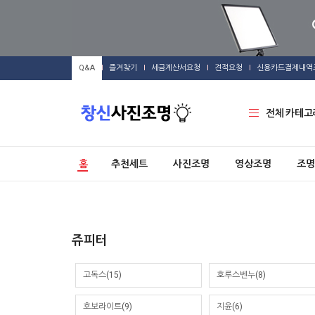
Q&A
즐겨찾기
세금계산서요청
견적요청
신용카드결제내역
전체 카테고
홈
추천세트
사진조명
영상조명
조명
쥬피터
고독스(15)
호루스벤누(8)
호보라이트(9)
지윤(6)