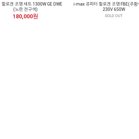
할로겐 조명 세트 1300W GE DWE
i-max 쥬피터 할로겐 조명 FBE(주
(노란 전구색)
230V 650W
180,000원
SOLD OUT