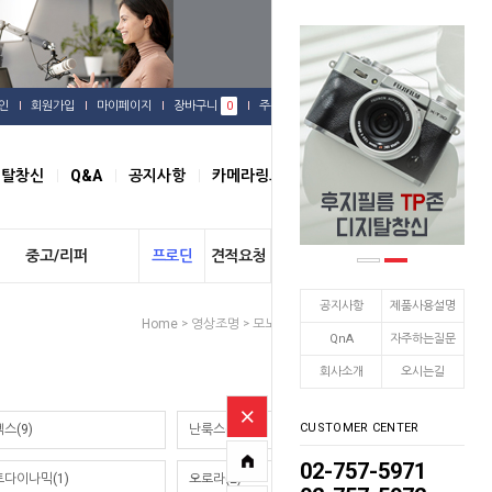
인
회원가입
마이페이지
장바구니
0
주문배송
관심상품
지탈창신
Q&A
공지사항
카메라링크
오시는길
중고/리퍼
프로딘
견적요청
개인결제
공지사항
제품사용설명
Home
영상조명
모노/할로겐형
쥬피터
>
>
>
QnA
자주하는질문
회사소개
오시는길
CUSTOMER CENTER
스(9)
난룩스(7)
02-757-5971
다이나믹(1)
오로라(2)