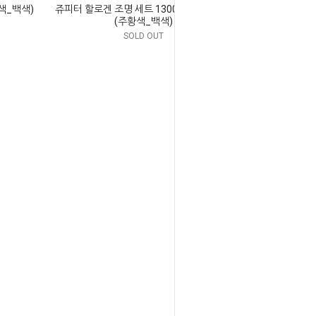
황색_백색)
쥬피터 할로겐 조명 세트 1300W i-max FBE
(주황색_백색)
SOLD OUT