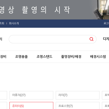
조회
회사소개
로그
디
리
장비
조명용품
조명스탠드
촬영장비/배경
배경시스템
어퓨쳐(27)
라미(7)
포멕
쥬피터(5)
프로스팟(7)
포토