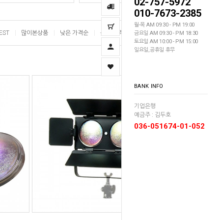
02-757-5972
010-7673-2385
월-목 AM 09:30 - PM 19:00
EST
많이본상품
낮은 가격순
높은 가격순
이름순
금요일 AM 09:30 - PM 18:30
토요일 AM 10:00 - PM 15:00
일요일,공휴일 휴무
BANK INFO
기업은행
예금주 : 김두호
036-051674-01-052