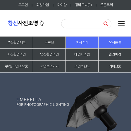
로그인
회원가입
마이샵
장바구니(
0
)
주문조회
|
|
|
|
추천촬영세트
프로딘
회사소개
오시는길
사진촬영조명
영상촬영조명
배경시스템
촬영배경
부착/고정소모품
조명보조기기
조명스탠드
리퍼상품