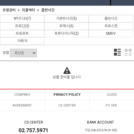
조명장비
리플렉터
줌반사갓
뷰티디쉬
(7)
기본반사갓
(5)
줌반사갓
프로딘
(3)
포멕스
(5)
프로스팟
프로포토
포토다이나믹
(2)
SMDV
어퓨쳐
정렬
상품 준비중 입니다.
COMPANY
PRIVACY POLICY
GUIDE
AGREEMENT
CS CENTER
PC VER.
CS CENTER
BANK ACCOUNT
02.757.5971
기업 036-051674-01-052