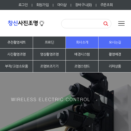
로그인
회원가입
마이샵
장바구니(
0
)
주문조회
|
|
|
|
추천촬영세트
프로딘
회사소개
오시는길
사진촬영조명
영상촬영조명
배경시스템
촬영배경
부착/고정소모품
조명보조기기
조명스탠드
리퍼상품