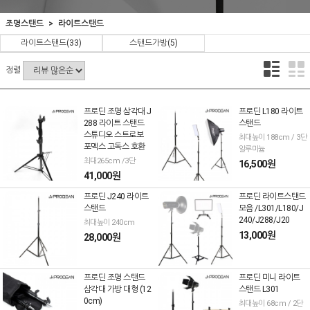
조명스탠드
라이트스탠드
라이트스탠드
(33)
스탠드가방
(5)
정렬
프로딘 조명 삼각대 J
프로딘 L180 라이트
288 라이트 스탠드
스탠드
스튜디오 스트로보
최대높이 188cm / 3단
포멕스 고독스 호환
알루미늄
최대265cm /3단
16,500원
41,000원
프로딘 J240 라이트
프로딘 라이트스탠드
스탠드
모음 /L301/L180/J
240/J288/J20
최대높이 240cm
13,000원
28,000원
프로딘 조명 스탠드
프로딘 미니 라이트
삼각대 가방 대형 (12
스탠드 L301
0cm)
최대높이 68cm / 2단