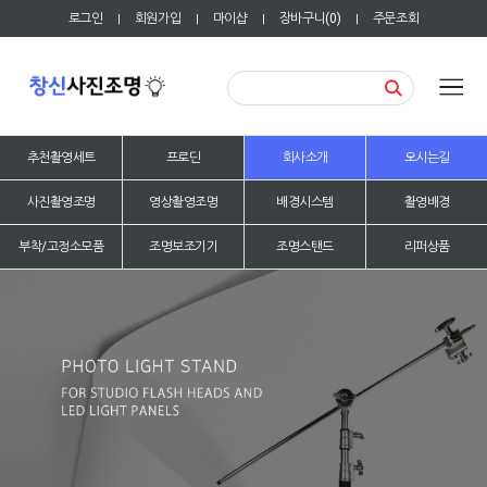
로그인
회원가입
마이샵
장바구니(
0
)
주문조회
|
|
|
|
추천촬영세트
프로딘
회사소개
오시는길
사진촬영조명
영상촬영조명
배경시스템
촬영배경
부착/고정소모품
조명보조기기
조명스탠드
리퍼상품