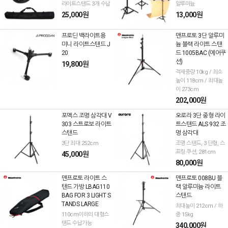
라이트스탠드 3개 수납
알루미늄
25,000원
13,000원
프로딘 백라이트용
맨프로토 3단 알루미
미니 라이트스탠드 J
늄 블랙 라이트 스탠
20
드 1005BAC (에어쿠
션)
19,800원
적재중량 10kg / 최소
높이 118cm / 최대높
이 273cm
202,000원
포멕스 조명 삼각대 V
오로라 3단 중형 라이
303 스트로보 라이트
트스탠드 ALS 932 조
스탠드
명 삼각대
3단 최대 252cm
조명 스탠드, 3 단형, 스
프링 쿠션, 281cm
45,000원
80,000원
맨프로토 라이트 스
맨프로토 008BU 블
탠드 가방 LBAG110
랙 알루미늄 라이트
BAG FOR 3 LIGHT S
스탠드
TANDS LARGE
최대높이 212cm / 하
110cm이하의 대형스
중 15kg
탠드 수납가능
340,000원