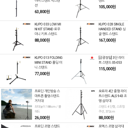
이비 스탠드 익스텐
탠드
션
105,000원
63,800원
KUPO 033 LOW MI
KUPO 028 SINGLE
NI KIT STAND 로우
HANDED STAND 싱
미니 키트 스탠드
글 핸드 스탠드
88,000원
167,000원
KUPO 013 FOLDING
[금광정밀] 3단 라이
MINI STAND 폴딩 미
트 스탠드 05-053
니 스탠드
115,000원
77,000원
프로딘 개인방송 스
오로라 4단 중형 라이
마트폰 촬영스탠드
트스탠드 ALS 943 조
거치대
명 삼각대
최대높이 188cm / 볼
스탠드 4 단형, 스프링
헤드
쿠션, 372cm
26,000원
88,000원
프로딘 조명 스탠드
포멕스 조명 삼각대