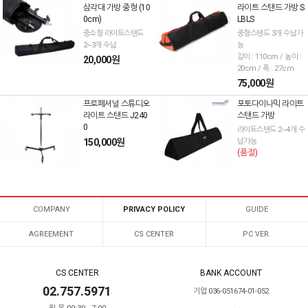
삼각대 가방 중형 (10
라이트 스탠드 가방 S
0cm)
LBLS
중소형 라이트스탠드
중형스탠드 3개 수납가
2~3개 수납
능
길이 : 110cm / 높이 :
20,000원
20cm / 폭 : 27cm
75,000원
프로페셔널 스튜디오
포토다이나믹 라이트
라이트 스탠드 J240
스탠드 가방
0
라이트스탠드 2~4개 수
150,000원
납가능
(품절)
COMPANY
PRIVACY POLICY
GUIDE
AGREEMENT
CS CENTER
PC VER.
CS CENTER
BANK ACCOUNT
02.757.5971
기업 036-051674-01-052