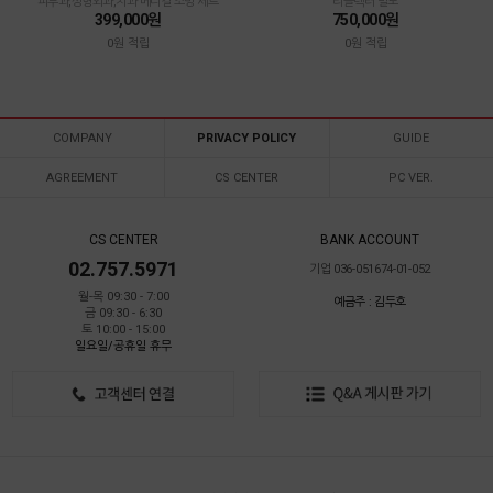
피부과,성형외과,치과 메디컬 조명 세트
리플렉터 별도
399,000원
750,000원
0원 적립
0원 적립
COMPANY
PRIVACY POLICY
GUIDE
AGREEMENT
CS CENTER
PC VER.
CS CENTER
BANK ACCOUNT
02.757.5971
기업 036-051674-01-052
월-목 09:30 - 7:00
예금주 : 김두호
금 09:30 - 6:30
토 10:00 - 15:00
일요일/공휴일 휴무