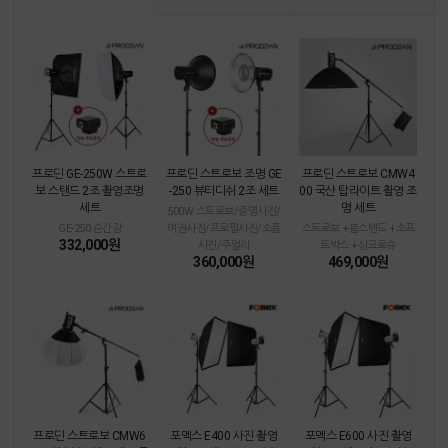
프로딘 GE-250W 스트로
프로딘 스트로보 조명 GE
프로딘 스트로보 CMW4
보 스탠드 2조 촬영조명
-250 뷰티디쉬 2조 세트
00 국산 탑라이트 촬영 조
세트
명 세트
500W 스트로보/증명사진/
GE-250 순간광
여권사진/프로필사진/소품
스트로보 +붐스탠드 +소프
332,000원
사진/주얼리
트박스 +싱크로슈
360,000원
469,000원
프로딘 스트로보 CMW6
포멕스 E400 사진 촬영
포멕스 E600 사진 촬영