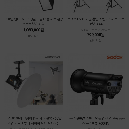
프로딘 팬터그래프 싱글 레일 더블 세트 천장
포멕스 E600 사진 촬영 조명 2조 세트 스트
스트로보 자바라
로보 SS-A
1,080,000원
600W 스트로보 2조세트
799,000원
0원 적립
0원 적립
국산 벽 천장 고정형 병원 사진 촬영 400W
고독스 600W 스튜디오 촬영 조명 고속 동조
조명 세트 피부과 성형외과 치과 사진실
스트로보 QT600IIIM