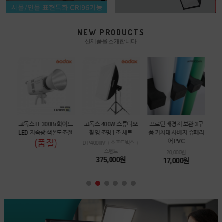
NEW PRODUCTS
신제품을 소개합니다.
 36
고독스 LE300Bi 화이트
고독스 400W 스튜디오
프로딘 배경지 보관 3구
고독
LED 지속광 색온도조절
촬영 조명 1조 세트
폼 거치대 사베지 슈페리
L
(품절)
어 PVC
DP400IIIV + 소프트박스 +
스탠드
20,000원
375,000원
17,000원