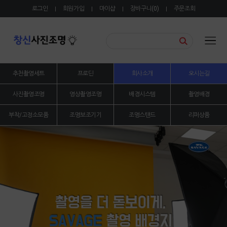
로그인
회원가입
마이샵
장바구니(
0
)
주문조회
|
|
|
|
추천촬영세트
프로딘
회사소개
오시는길
사진촬영조명
영상촬영조명
배경시스템
촬영배경
부착/고정소모품
조명보조기기
조명스탠드
리퍼상품