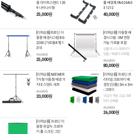
용 라이트스탠드 120
롤 배경훅 FA-024A-0
9 나비나사형
3 1212
25,000원
40,000원
[리퍼상품]프로딘 이
[리퍼상품] 이동형 배
동형 배경시스템 BG-
경시스템 - 3M 연장
2200 (가로봉4개) 1
가능 가로봉 포함
210
신품이나 스크래치가
있음 / 배경지 미포함
49,000원
25,000원
99,000원
80,000원
[리퍼상품] NEEWER
[리퍼상품] 프로딘 프
T자형 이동형 배경 거
리미엄 크로마키 배
치대 스탠드 세트
경천 (단품) 2m x 3m
- 그레이
30,000원
20,000원
구김이 적은 고급 크로
마키 천배경
34,000원
26,000원
[리퍼상품] 프로딘 이
동형 유압식 크로마
키 롤 스크린 그린