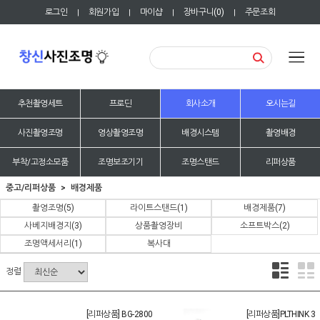
로그인
회원가입
마이샵
장바구니(
0
)
주문조회
|
|
|
|
추천촬영세트
프로딘
회사소개
오시는길
사진촬영조명
영상촬영조명
배경시스템
촬영배경
부착/고정소모품
조명보조기기
조명스탠드
리퍼상품
중고/리퍼상품
배경제품
촬영조명
(5)
라이트스탠드
(1)
배경제품
(7)
사베지배경지
(3)
상품촬영장비
소프트박스
(2)
조명액세서리
(1)
복사대
정렬
[리퍼상품] BG-2800
[리퍼상품]PLTHINK 3