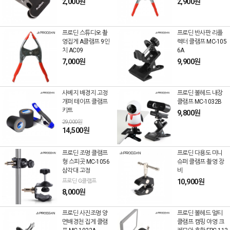
2,000원
2,900원
프로딘 스튜디오 촬
프로딘 반사판 리플
영집게 A클램프 9인
렉터 클램프 MC-105
치 AC09
6A
7,000원
9,900원
사베지 배경지 고정
프로딘 볼헤드 내장
개퍼 테이프 클램프
클램프 MC-1032B
키트
9,800원
29,000원
14,500원
프로딘 조명 클램프
프로딘 다용도 미니
형 스피곳 MC-1056
슈퍼 클램프 촬영 장
삼각대 고정
비
프로딘 G클램프
10,900원
8,000원
프로딘 사진조명 양
프로딘 볼헤드 멀티
면배경천 집게 클램
클램프 캠핑 야영 크