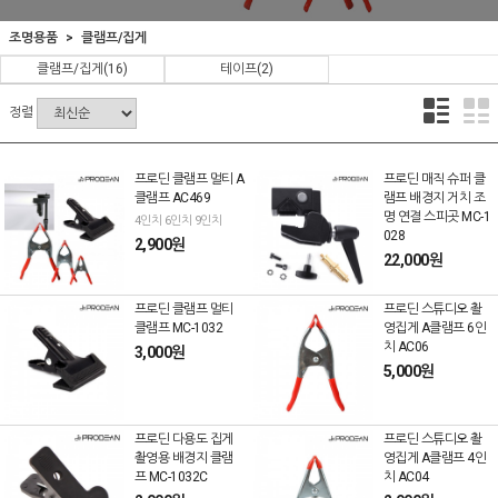
조명용품
클램프/집게
클램프/집게
(16)
테이프
(2)
정렬
프로딘 클램프 멀티 A
프로딘 매직 슈퍼 클
클램프 AC469
램프 배경지 거치 조
명 연결 스피곳 MC-1
4인치 6인치 9인치
028
2,900원
22,000원
프로딘 클램프 멀티
프로딘 스튜디오 촬
클램프 MC-1032
영집게 A클램프 6인
치 AC06
3,000원
5,000원
프로딘 다용도 집게
프로딘 스튜디오 촬
촬영용 배경지 클램
영집게 A클램프 4인
프 MC-1032C
치 AC04