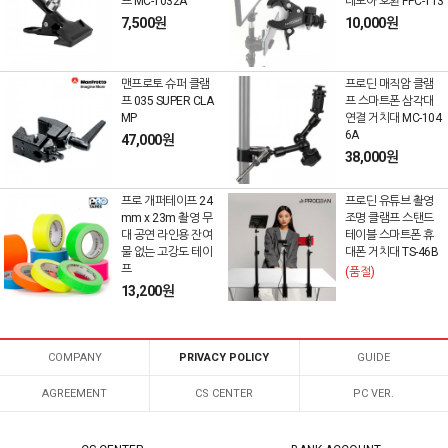
프 MC-1032A
레모아 호환 FPC-113
7,500원
10,000원
맨프로토 슈퍼 클램
프로딘 매직암 클램
프 035 SUPER CLA
프 스마트폰 삼각대
MP
연결 거치대 MC-104
6A
47,000원
38,000원
프로 개퍼테이프 24
프로딘 유튜브 촬영
mm x 23m 촬영 무
조명 클램프 스탠드
대 공연 라인용 잔여
테이블 스마트폰 휴
물 없는 고강도 테이
대폰 거치대 TS-46B
프
(품절)
13,200원
COMPANY
PRIVACY POLICY
GUIDE
AGREEMENT
CS CENTER
PC VER.