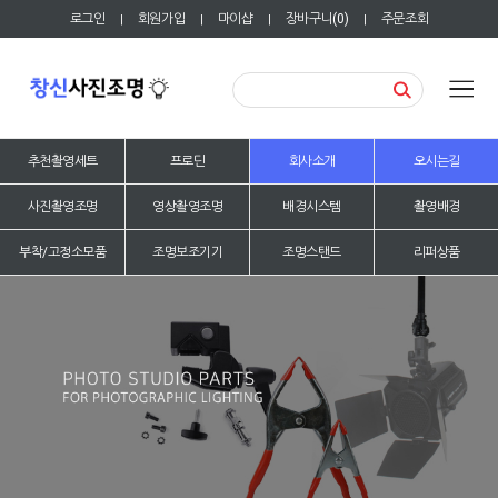
로그인
회원가입
마이샵
장바구니(
0
)
주문조회
|
|
|
|
추천촬영세트
프로딘
회사소개
오시는길
사진촬영조명
영상촬영조명
배경시스템
촬영배경
부착/고정소모품
조명보조기기
조명스탠드
리퍼상품