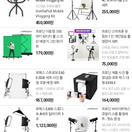
Mobile Vlogging Kit
4C 포토테이블 2조
세트
1인방송 유튜브촬영
GorillaPod Mobile
255,000원
Vlogging Kit
450,000원
프로딘 이동형 크로
프로딘 스마트폰 유
마키 원터치 롤 스크
튜브 1인 개인방송 촬
린 배경지 그린 화이
영장비 세트
트
신제품 프로딘 프로패
179,000원
드30 조명과 함께하는
1인 방송촬영 조명세트
75,000원
포멕스 스트로보 E60
프로딘 제품 사진 촬
0 SS-B 세트 사진 촬
영 LED 포토 박스 대
영 조명 배경 세트
형 63X63
600W 스트로보 2조세
국내 제조 LED 칩을 사
트 + 배경세트
용한 LED포토박스
957,000원
164,000원
포멕스 E400 스튜디
프로딘 브라이트박스
오 A세트 탑라이트 3
쥬얼리 소품 촬영세
조
트 - 핫슈 증정
1,123,000원
GE-250 2조 +브라이트
박스 +스탠드 +반도어