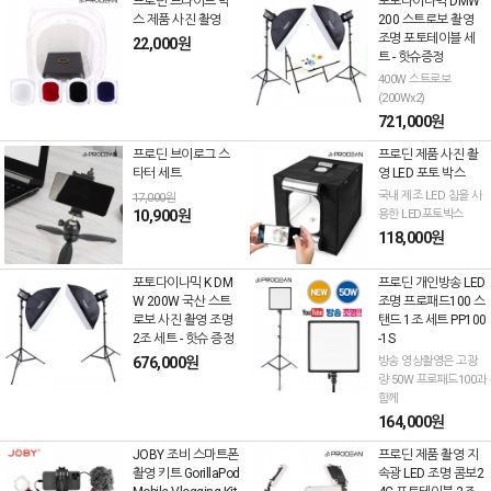
프로딘 브라이트 박
포토다이나믹 DMW
스 제품 사진 촬영
200 스트로보 촬영
조명 포토테이블 세
22,000원
트 - 핫슈증정
400W 스트로보
(200Wx2)
721,000원
프로딘 브이로그 스
프로딘 제품 사진 촬
타터 세트
영 LED 포토 박스
국내 제조 LED 칩을 사
17,000원
10,900원
용한 LED포토박스
118,000원
포토다이나믹 K DM
프로딘 개인방송 LED
W 200W 국산 스트
조명 프로패드100 스
로보 사진 촬영 조명
탠드 1조 세트 PP100
2조 세트 - 핫슈 증정
-1S
676,000원
방송 영상촬영은 고광
량 50W 프로패드100과
함께
164,000원
JOBY 조비 스마트폰
프로딘 제품 촬영 지
촬영 키트 GorillaPod
속광 LED 조명 콤보2