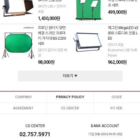
튜디오 전용 LED
조명 프로패드100 2
조 세트
24인치 LED / 반도어
포함
499,000원
1,430,000원
프로딘 원터치 양면
예그린 MegaLED e2
배경 스크린 크로마
000 스튜디오 전용 L
키 거치대 BG-2200
ED
세트
반도어 포함
원터치 접이식 양면 배
Economic LED Soft
경
Panel
98,000원
962,000원
더보기 ▼
COMPANY
PRIVACY POLICY
GUIDE
AGREEMENT
CS CENTER
PC VER.
CS CENTER
BANK ACCOUNT
02.757.5971
기업 036-051674-01-052