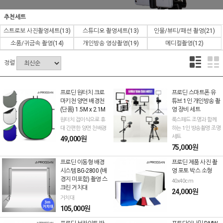
추천세트
스트로보 사진촬영세트
(13)
스튜디오 촬영세트
(13)
인물/뷰티/패션 촬영
(21)
소품/귀금속 촬영
(14)
개인방송 영상촬영
(19)
메디컬촬영
(12)
정렬
프로딘 원터치 크로
프로딘 스마트폰 유
마키천 양면 배경천
튜브 1인 개인방송 촬
(단품) 1.5M x 2.1M
영 장비 세트
원터치 접이식으로 휴
룩스패드 조명과 함께
대 간편한 양면 천배경
하는 1인 방송촬영 조명
세트
49,000원
75,000원
프로딘 이동형 배경
프로딘 제품 사진 촬
시스템 BG-2800 (배
영 포토 박스 소형
경지 미포함) 촬영 스
40x40cm
크린 거치대
24,000원
거치대
105,000원