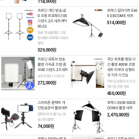
118,000원
프로딘 개인 방송 LE
포멕스 탑라이트 E60
D 조명 프로패드100
0 S BOOM-E 세트
스탠드 2조 세트 PP1
514,000원
00-2S
방송 영상촬영은 고광
량 50W 프로패드100과
함께
329,000원
프로딘 유튜브 방송
국산 오토폴 병원 사
촬영 지속광 조명 콤
진 촬영 400W 조명
보40 스탠드 2조세트
세트 피부과 성형외
과 치과 사진실
LED조명2 +스탠드2
피부과,성형외과,치과
272,000원
메디컬 조명 세트
450,000원
스마트폰 콤팩트 개
포멕스 E600 SSS B
인방송장비 촬영세트
OOM-S 촬영 세트
컴팩트하게 즐기는 방
2,470,000원
송/영상촬영
74,000원