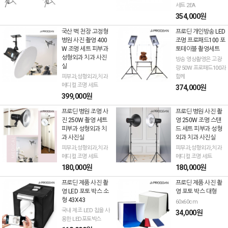
세트 2EA
354,000원
국산 벽 천장 고정형
프로딘 개인방송 LED
병원 사진 촬영 400
조명 프로패드100 포
W 조명 세트 피부과
토테이블 촬영세트
성형외과 치과 사진
방송 영상촬영은 고광
실
량 50W 프로패드100과
피부과,성형외과,치과
함께
메디컬 조명 세트
374,000원
399,000원
프로딘 병원 조명 사
프로딘 병원 사진 촬
진 250W 촬영 세트
영 250W 조명 스탠
피부과 성형외과 치
드 세트 피부과 성형
과 사진실
외과 치과 사진실
피부과,성형외과,치과
피부과,성형외과,치과
메디컬 조명 세트
메디컬 조명 세트
180,000원
180,000원
프로딘 제품 사진 촬
프로딘 제품 사진 촬
영 LED 포토 박스 소
영 포토 박스 대형
형 43X43
60x60cm
국내 제조 LED 칩을 사
34,000원
용한 LED포토박스