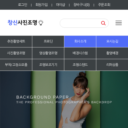
로그인
회원가입
마이샵
장바구니(
0
)
주문조회
|
|
|
|
추천촬영세트
프로딘
회사소개
오시는길
사진촬영조명
영상촬영조명
배경시스템
촬영배경
부착/고정소모품
조명보조기기
조명스탠드
리퍼상품