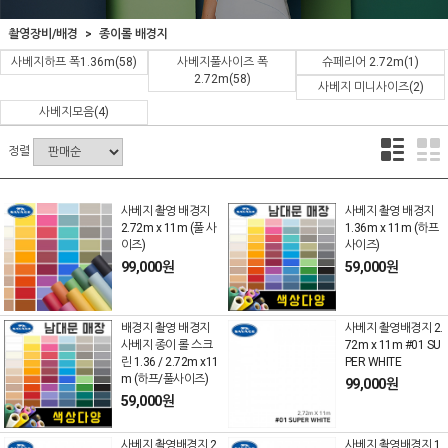
촬영장비/배경
종이롤 배경지
사베지하프 폭1.36m
(58)
사베지풀사이즈 폭
슈페리어 2.72m
(1)
2.72m
(58)
사베지 미니사이즈
(2)
사베지모음
(4)
정렬
사베지 촬영 배경지
사베지 촬영 배경지
2.72m x 11m (풀 사
1.36m x 11m (하프
이즈)
사이즈)
99,000원
59,000원
배경지 촬영 배경지
사베지 촬영배경지 2.
사베지 종이 롤 스크
72m x 11m #01 SU
린 1.36 / 2.72m x11
PER WHITE
m (하프/풀사이즈)
99,000원
59,000원
사베지 촬영배경지 2.
사베지 촬영배경지 1.