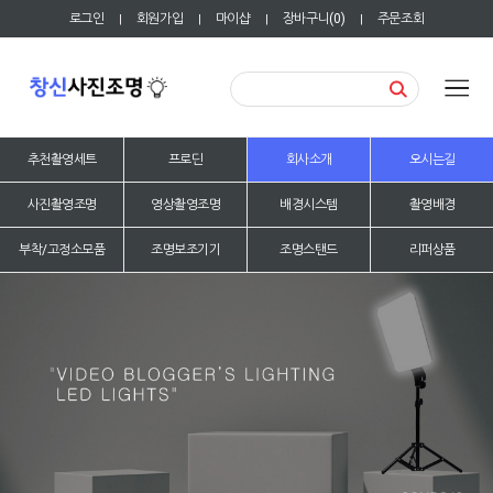
로그인
회원가입
마이샵
장바구니(
0
)
주문조회
|
|
|
|
추천촬영세트
프로딘
회사소개
오시는길
사진촬영조명
영상촬영조명
배경시스템
촬영배경
부착/고정소모품
조명보조기기
조명스탠드
리퍼상품