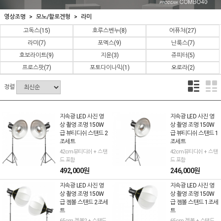
영상조명
모노/할로겐형
라미
고독스
(15)
호루스벤누
(8)
어퓨쳐
(27)
라미
(7)
포멕스
(9)
난룩스
(7)
호보라이트
(9)
지윤
(3)
쥬피터
(5)
프로스팟
(7)
포토다이나믹
(1)
오로라
(2)
정렬
지속광 LED 사진 영
지속광 LED 사진 영
상 촬영 조명 150W
상 촬영 조명 150W
급 뷰티디쉬 스탠드 2
급 뷰티디쉬 스탠드 1
조세트
조세트
42cm뷰티디쉬 + 스탠
42cm뷰티디쉬 + 스탠
드 포함
드 포함
492,000원
246,000원
지속광 LED 사진 영
지속광 LED 사진 영
상 촬영 조명 150W
상 촬영 조명 150W
급 젬볼 스탠드 2조세
급 젬볼 스탠드 1조세
트
트
65cm 젬볼2 + 스탠드
65cm 젬볼 + 스탠드