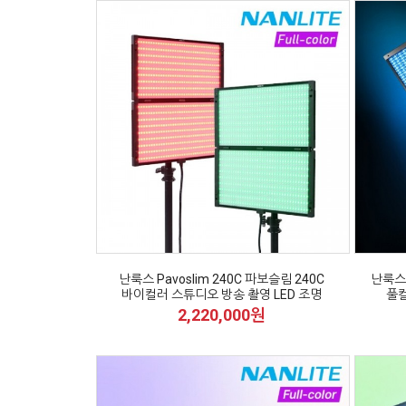
난룩스 Pavoslim 240C 파보슬림 240C
난룩스 
바이컬러 스튜디오 방송 촬영 LED 조명
풀컬
2,220,000원