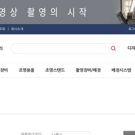
조회
회사소개
로그
디
리
장비
조명용품
조명스탠드
촬영장비/배경
배경시스템
제품명/키워드