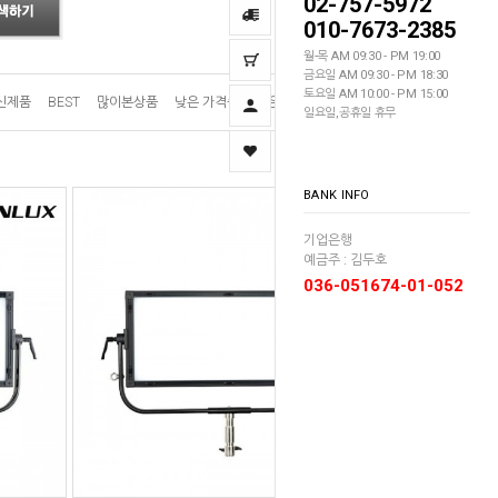
02-757-5972
010-7673-2385
월-목 AM 09:30 - PM 19:00
금요일 AM 09:30 - PM 18:30
토요일 AM 10:00 - PM 15:00
신제품
BEST
많이본상품
낮은 가격순
높은 가격순
이름순
일요일,공휴일 휴무
BANK INFO
기업은행
예금주 : 김두호
036-051674-01-052