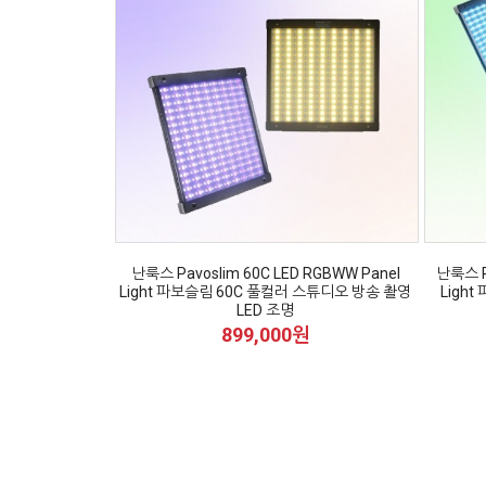
난룩스 Pavoslim 60C LED RGBWW Panel
난룩스 P
Light 파보슬림 60C 풀컬러 스튜디오 방송 촬영
Ligh
LED 조명
899,000원