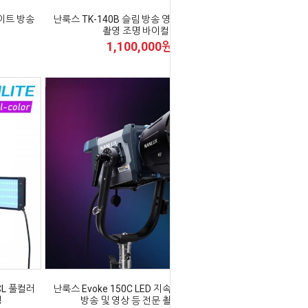
라이트 방송
난룩스 TK-140B 슬림 방송 영상 LED 지속광
촬영 조명 바이컬러
1,100,000원
CL 풀컬러
난룩스 Evoke 150C LED 지속광 RGB 컬러 /
명
방송 및 영상 등 전문 촬영 조명