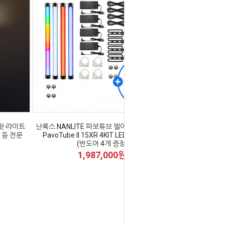
 스팟 라이트
난룩스 NANLITE 파보튜브 엘이디 튜브 라이트
상 등 전문
PavoTube II 15XR 4KIT LED Tube Light
(반도어 4개 증정)
1,987,000원