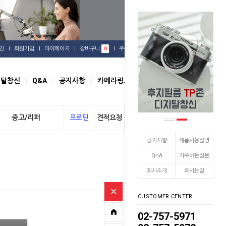
인
회원가입
마이페이지
장바구니
0
주문배송
관심상품
지탈창신
Q&A
공지사항
카메라링크
오시는길
중고/리퍼
프로딘
견적요청
개인결제
공지사항
제품사용설명
QnA
자주하는질문
Home
> 상품검색
회사소개
오시는길
CUSTOMER CENTER
02-757-5971