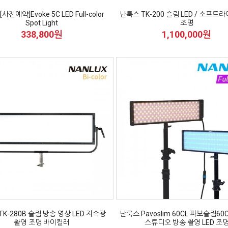
사전예약]Evoke 5C LED Full-color
난룩스 TK-200 슬림 LED / 소프트
Spot Light
조명
338,800원
1,100,000원
TK-280B 슬림 방송 영상 LED 지속광
난룩스 Pavoslim 60CL 파보슬림60
촬영 조명 바이컬러
스튜디오 방송 촬영 LED 조