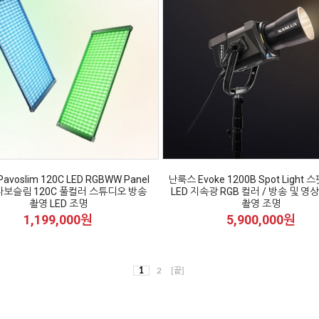
avoslim 120C LED RGBWW Panel
난룩스 Evoke 1200B Spot Light
t 파보슬림 120C 풀컬러 스튜디오 방송
LED 지속광 RGB 컬러 / 방송 및 영
촬영 LED 조명
촬영 조명
1,199,000원
5,900,000원
1
2
[끝]