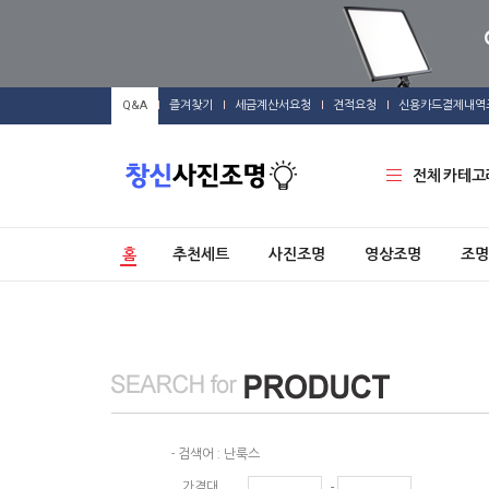
Q&A
즐겨찾기
세금계산서요청
견적요청
신용카드결제내역
전체 카테고
홈
추천세트
사진조명
영상조명
조명
- 검색어 : 난룩스
-
가격대